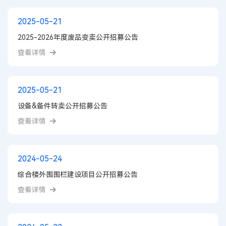
2025-05-21
2025-2026年度废品变卖公开招募公告
查看详情
2025-05-21
设备&备件转卖公开招募公告
查看详情
2024-05-24
综合楼外围围栏建设项目公开招募公告
查看详情