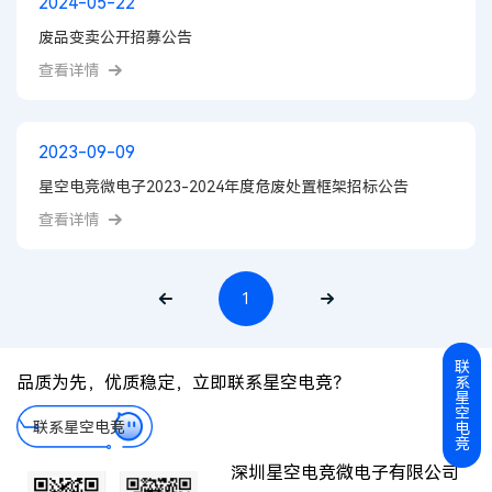
2024-05-22
废品变卖公开招募公告
查看详情
2023-09-09
星空电竞微电子2023-2024年度危废处置框架招标公告
查看详情
1
联
品质为先，优质稳定，立即联系星空电竞？
系
星
空
联系星空电竞
电
竞
深圳星空电竞微电子有限公司