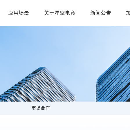
应用场景
关于星空电竞
新闻公告
市场合作