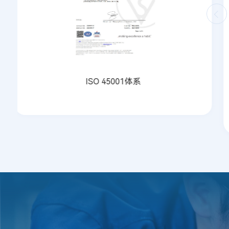
能源管理体系