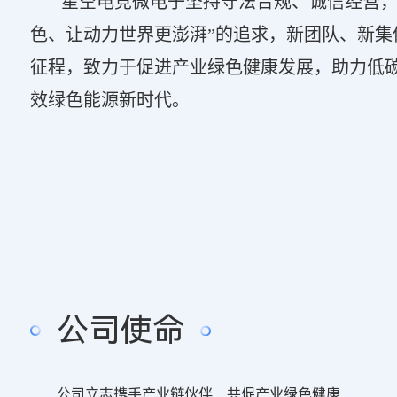
星空电竞微电子坚持守法合规、诚信经营，
色、让动力世界更澎湃”的追求，新团队、新集
征程，致力于促进产业绿色健康发展，助力低
效绿色能源新时代。
公司使命
公司立志携手产业链伙伴，共促产业绿色健康