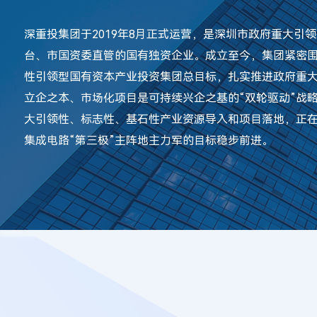
深重投集团于2019年8月正式运营，是深圳市政府重大引
台、市国资委直管的国有独资企业。成立至今，集团紧密
性引领型国有资本产业投资集团总目标，扎实推进政府重
立企之本、市场化项目是可持续兴企之基的“双轮驱动”战
大引领性、标志性、基石性产业资源导入和项目落地，正
集成电路“第三极”主阵地主力军的目标稳步前进。