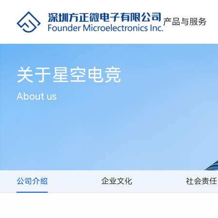
产品与服务
关于星空电竞
About us
公司介绍
企业文化
社会责任