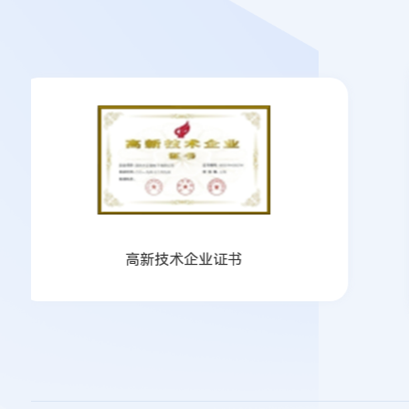
深圳市质量强市骨干企业