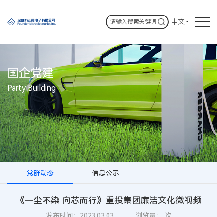
中文
国企党建
Party Building
党群动态
信息公示
《一尘不染 向芯而行》重投集团廉洁文化微视频
发布时间：2023.03.03
浏览量：
次